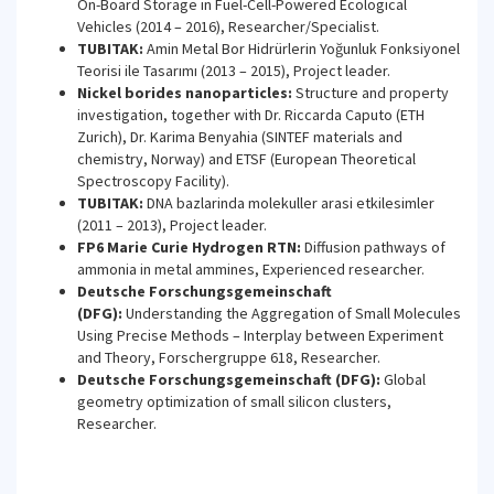
On-Board Storage in Fuel-Cell-Powered Ecological
Vehicles (2014 – 2016), Researcher/Specialist.
TUBITAK:
Amin Metal Bor Hidrürlerin Yoğunluk Fonksiyonel
Teorisi ile Tasarımı (2013 – 2015), Project leader.
Nickel borides nanoparticles:
Structure and property
investigation, together with Dr. Riccarda Caputo (ETH
Zurich), Dr. Karima Benyahia (SINTEF materials and
chemistry, Norway) and ETSF (European Theoretical
Spectroscopy Facility).
TUBITAK:
DNA bazlarinda molekuller arasi etkilesimler
(2011 – 2013), Project leader.
FP6 Marie Curie Hydrogen RTN:
Diffusion pathways of
ammonia in metal ammines, Experienced researcher.
Deutsche Forschungsgemeinschaft
(DFG):
Understanding the Aggregation of Small Molecules
Using Precise Methods – Interplay between Experiment
and Theory, Forschergruppe 618, Researcher.
Deutsche Forschungsgemeinschaft (DFG):
Global
geometry optimization of small silicon clusters,
Researcher.