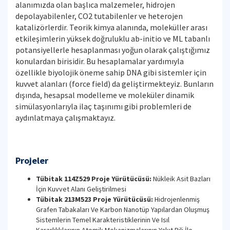
alanımızda olan başlıca malzemeler, hidrojen
depolayabilenler, CO2 tutabilenler ve heterojen
katalizörlerdir. Teorik kimya alanında, moleküller arası
etkileşimlerin yüksek doğruluklu ab-initio ve ML tabanlı
potansiyellerle hesaplanması yoğun olarak çalıştığımız
konulardan birisidir. Bu hesaplamalar yardımıyla
özellikle biyolojik öneme sahip DNA gibi sistemler için
kuvvet alanları (force field) da geliştirmekteyiz. Bunların
dışında, hesapsal modelleme ve moleküler dinamik
simülasyonlarıyla ilaç taşınımı gibi problemleri de
aydınlatmaya çalışmaktayız.
Projeler
Tübitak 114Z529 Proje Yürütücüsü:
Nükleik Asit Bazları
İçin Kuvvet Alanı Geliştirilmesi
Tübitak 213M523 Proje Yürütücüsü:
Hidrojenlenmiş
Grafen Tabakaları Ve Karbon Nanotüp Yapılardan Oluşmuş
Sistemlerin Temel Karakteristiklerinin Ve Isıl