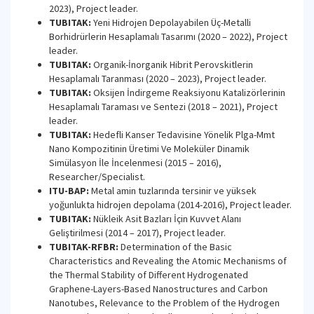
2023), Project leader.
TUBITAK:
Yeni Hidrojen Depolayabilen Üç-Metalli
Borhidrürlerin Hesaplamalı Tasarımı (2020 – 2022), Project
leader.
TUBITAK:
Organik-İnorganik Hibrit Perovskitlerin
Hesaplamalı Taranması (2020 – 2023), Project leader.
TUBITAK:
Oksijen İndirgeme Reaksiyonu Katalizörlerinin
Hesaplamalı Taraması ve Sentezi (2018 – 2021), Project
leader.
TUBITAK:
Hedefli Kanser Tedavisine Yönelik Plga-Mmt
Nano Kompozitinin Üretimi Ve Moleküler Dinamik
Simülasyon İle İncelenmesi (2015 – 2016),
Researcher/Specialist.
ITU-BAP:
Metal amin tuzlarında tersinir ve yüksek
yoğunlukta hidrojen depolama (2014-2016), Project leader.
TUBITAK:
Nükleik Asit Bazları İçin Kuvvet Alanı
Geliştirilmesi (2014 – 2017), Project leader.
TUBITAK-RFBR:
Determination of the Basic
Characteristics and Revealing the Atomic Mechanisms of
the Thermal Stability of Different Hydrogenated
Graphene-Layers-Based Nanostructures and Carbon
Nanotubes, Relevance to the Problem of the Hydrogen