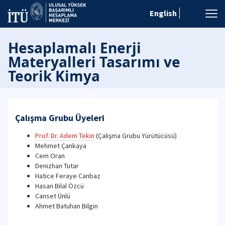
English
Hesaplamalı Enerji
Materyalleri Tasarımı ve
Teorik Kimya
Çalışma Grubu Üyeleri
Prof. Dr. Adem Tekin
(Çalışma Grubu Yürütücüsü)
Mehmet Çankaya
Cem Oran
Denizhan Tutar
Hatice Feraye Canbaz
Hasan Bilal Özcü
Canset Ünlü
Ahmet Batuhan Bilgin