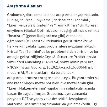
Araştırma Alanları
Grubumuz, dört temel alanda araştırmalar yapmaktadır.
Bunlar, “Küresel Eniyileme”, “Kristal Yapı Tahmini”,
“Enerji ve Çevre Bilimleri” ve “Teorik Kimya” dır. Küresel
eniyileme (Global Optimization) başlığı altında özellikle
“heuristic” (genetik algoritma gibi) ve makine
öğrenmesi (ML) destekli teknikler geliştirilmekte ve
fizik ve kimyadaki ilginç problemlere uygulanmaktadır.
Kristal Yapı Tahmini’ de bu problemlerden birisidir ve bu
amaçla geliştirdiğimiz CrystAl Structure Prediction via
Simulated Annealing (CASPESA) yönteminin yanı sıra,
PNCSP [https://doi.org/10.1021/acs.jctc.6c00044] gibi
modern AI/ML metotlarını da bu alandaki
araştırmalarımıza entegre etmekteyiz. Bu yöntemler şu
ana kadar birçok metal bor hidrür ve metal amin gibi
“Enerji Malzemelerinin” yapılarının aydınlatılmasında
başarı ile uygulanmıştır. Grubumuz aynı zamanda
peryodik DFT ve yapay zeka destekli “Hesaplamalı
Malzeme Tasarımı” araştırmaları da yürütmektedir. İlgi