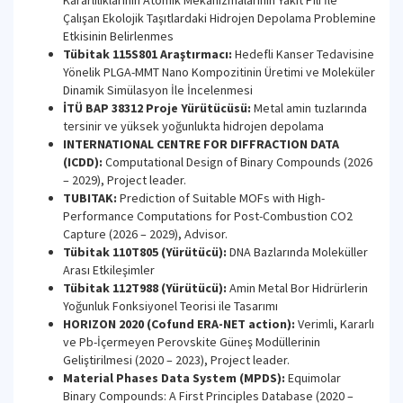
Kararlılıklarının Atomik Mekanizmalarının Yakıt Pili İle
Çalışan Ekolojik Taşıtlardaki Hidrojen Depolama Problemine
Etkisinin Belirlenmes
Tübitak 115S801 Araştırmacı:
Hedefli Kanser Tedavisine
Yönelik PLGA-MMT Nano Kompozitinin Üretimi ve Moleküler
Dinamik Simülasyon İle İncelenmesi
İTÜ BAP 38312 Proje Yürütücüsü:
Metal amin tuzlarında
tersinir ve yüksek yoğunlukta hidrojen depolama
INTERNATIONAL CENTRE FOR DIFFRACTION DATA
(ICDD):
Computational Design of Binary Compounds (2026
– 2029), Project leader.
TUBITAK:
Prediction of Suitable MOFs with High-
Performance Computations for Post-Combustion CO2
Capture (2026 – 2029), Advisor.
Tübitak 110T805 (Yürütücü):
DNA Bazlarında Moleküller
Arası Etkileşimler
Tübitak 112T988 (Yürütücü):
Amin Metal Bor Hidrürlerin
Yoğunluk Fonksiyonel Teorisi ile Tasarımı
HORIZON 2020 (Cofund ERA-NET action):
Verimli, Kararlı
ve Pb-İçermeyen Perovskite Güneş Modüllerinin
Geliştirilmesi (2020 – 2023), Project leader.
Material Phases Data System (MPDS):
Equimolar
Binary Compounds: A First Principles Database (2020 –