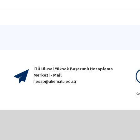
İTÜ Ulusal Yüksek Başarımlı Hesaplama
Merkezi - Mail
hesap@uhem.itu.edu.tr
Ka